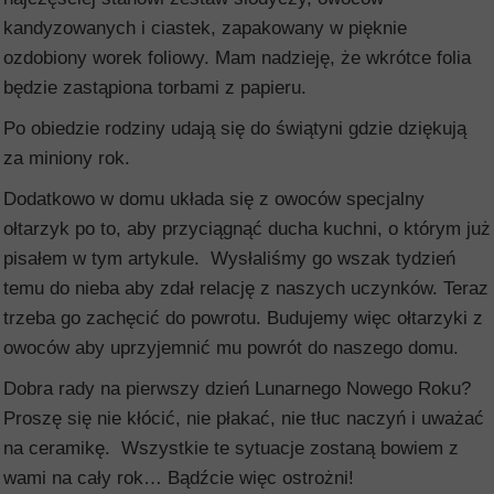
kandyzowanych i ciastek, zapakowany w pięknie
ozdobiony worek foliowy. Mam nadzieję, że wkrótce folia
będzie zastąpiona torbami z papieru.
Po obiedzie rodziny udają się do świątyni gdzie dziękują
za miniony rok.
Dodatkowo w domu układa się z owoców specjalny
ołtarzyk po to, aby przyciągnąć ducha kuchni, o którym już
pisałem w tym artykule. Wysłaliśmy go wszak tydzień
temu do nieba aby zdał relację z naszych uczynków. Teraz
trzeba go zachęcić do powrotu. Budujemy więc ołtarzyki z
owoców aby uprzyjemnić mu powrót do naszego domu.
Dobra rady na pierwszy dzień Lunarnego Nowego Roku?
Proszę się nie kłócić, nie płakać, nie tłuc naczyń i uważać
na ceramikę. Wszystkie te sytuacje zostaną bowiem z
wami na cały rok… Bądźcie więc ostrożni!