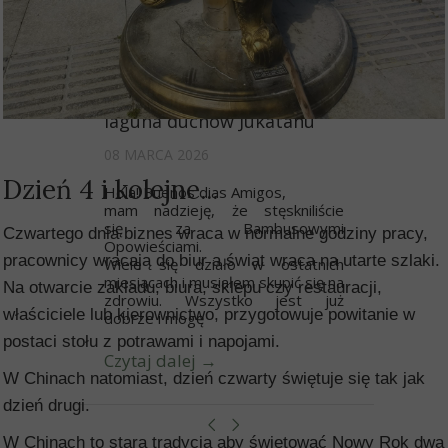
Flamingi z Celestún –
laguna duchów Jukatanu
08 MARCA 2026
Dzień 4 i kolejne...
Hola! Buenos dias Amigos,
mam nadzieję, że stęskniliście
się za Bambusowymi
Czwartego dnia biznes wraca w normalne godziny pracy,
Opowieściami.
pracownicy wracają do biur a świat wraca na utarte szlaki.
Wiele się działo w ostatnich
miesiącach i musiałem skupić się na
Na otwarcie zakładu, biura, sklepu czy restauracji,
zdrowiu. Wszystko jest już
właściciele lub kierownictwo, przygotowuje powitanie w
dobrze i mogę
postaci stołu z potrawami i napojami.
Czytaj dalej →
W Chinach natomiast, dzień czwarty świętuje się tak jak
dzień drugi.
W Chinach to stara tradycja aby świętować Nowy Rok dwa