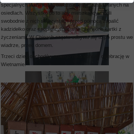
specjalnych kominkach, bardzo często rozstawianych na
osiedlach. Wszystko po to aby mieszkańcy mogli
swobodnie z nich skorzystać i przed północą zapalić
kadzidełko oraz spopielić specjalne czerwone kartki z
życzeniami. W Chinach często odbywa się to po prostu we
wiadrze, przed domem.
Trzeci dzień obchodów nowego roku kończy celebrację w
Wietnamie.