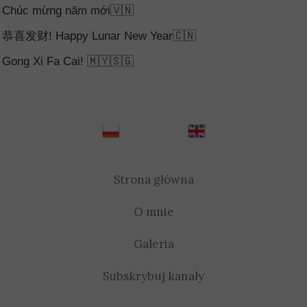
Chúc mừng năm mới🇻🇳
恭喜发财! Happy Lunar New Year🇨🇳
Gong Xi Fa Cai! 🇲🇾🇸🇬
Strona główna
O mnie
Galeria
Subskrybuj kanały