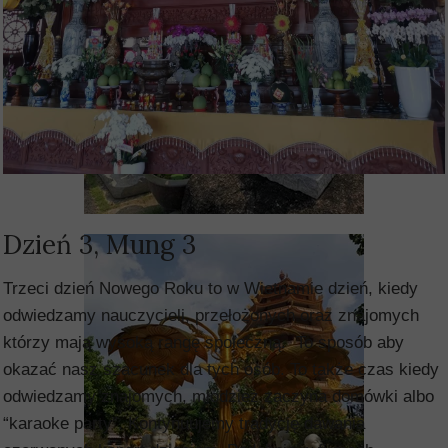
Dzień 3, Mung 3
Trzeci dzień Nowego Roku to w Wietnamie dzień, kiedy
odwiedzamy nauczycieli, przełożonych oraz znajomych
którzy mają wysoką rangę społeczną. To sposób aby
okazać nasz szacunek dla tych osób. To także czas kiedy
odwiedzamy znajomych, młodzież zaczyna domówki albo
“karaoke party”. Kontynuujemy tradycję dawania