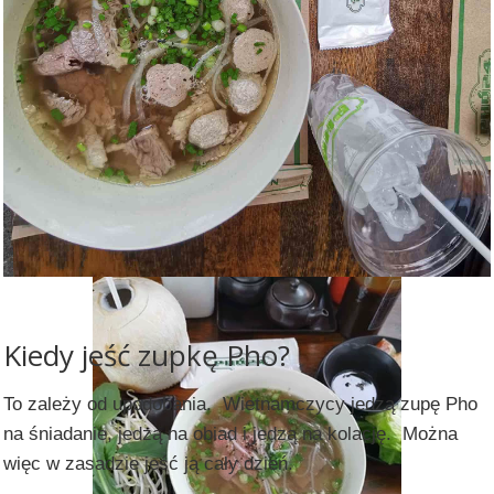
Kiedy jeść zupkę Pho?
To zależy od upodobania. Wietnamczycy jedzą zupę Pho
na śniadanie, jedzą na obiad i jedzą na kolację. Można
więc w zasadzie jeść ją cały dzień.