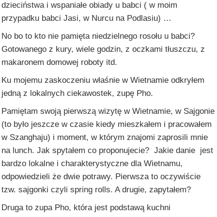
dzieciństwa i wspaniałe obiady u babci ( w moim
przypadku babci Jasi, w Nurcu na Podlasiu) …
No bo to kto nie pamięta niedzielnego rosołu u babci?
Gotowanego z kury, wiele godzin, z oczkami tłuszczu, z
makaronem domowej roboty itd.
Ku mojemu zaskoczeniu właśnie w Wietnamie odkryłem
jedną z lokalnych ciekawostek, zupę Pho.
Pamiętam swoją pierwszą wizytę w Wietnamie, w Sajgonie
(to było jeszcze w czasie kiedy mieszkałem i pracowałem
w Szanghaju) i moment, w którym znajomi zaprosili mnie
na lunch. Jak spytałem co proponujecie? Jakie danie jest
bardzo lokalne i charakterystyczne dla Wietnamu,
odpowiedzieli że dwie potrawy. Pierwsza to oczywiście
tzw. sajgonki czyli spring rolls. A drugie, zapytałem?
Druga to zupa Pho, która jest podstawą kuchni