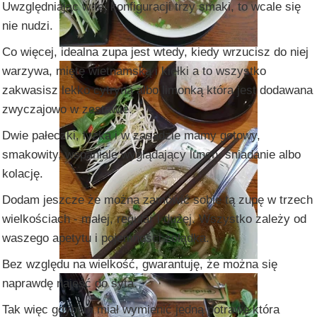
Uwzględniając w tej konfiguracji trzy smaki, to wcale się
nie nudzi.
Co więcej, idealna zupa jest wtedy, kiedy wrzucisz do niej
warzywa, miętę wietnamską i kiełki a to wszystko
zakwasisz lekko cytryną albo limonką która jest dodawana
zwyczajowo w zestawie.
Dwie pałeczki, łyżka i w zasadzie mamy gotowy,
smakowity, wspaniale wyglądający lunch, śniadanie albo
kolację.
Dodam jeszcze że można zamówić sobie tą zupę w trzech
wielkościach - małej, regular i dużej. Wszystko zależy od
waszego apetytu i pojemności żołądka.
Bez względu na wielkość, gwarantuję, że można się
naprawdę najeść do syta.
Tak więc gdybym miał wymienić jedną potrawę która