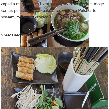
zapadła mi w pamięć i którą z czystym sumieniem mogę
komuś polecić aby zaspokoić tęsknotę za Polską, to
powiem, że jest to drobiowa wersja zupy Pho!
Smacznego!