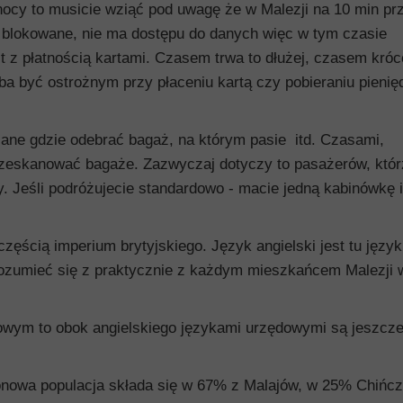
łnocy to musicie wziąć pod uwagę że w Malezji na 10 min pr
ą blokowane, nie ma dostępu do danych więc w tym czasie
 z płatnością kartami. Czasem trwa to dłużej, czasem króc
ba być ostrożnym przy płaceniu kartą czy pobieraniu pienię
ane gdzie odebrać bagaż, na którym pasie itd. Czasami,
rzeskanować bagaże. Zazwyczaj dotyczy to pasażerów, któ
rzy. Jeśli podróżujecie standardowo - macie jedną kabinówkę 
częścią imperium brytyjskiego. Język angielski jest tu języ
ozumieć się z praktycznie z każdym mieszkańcem Malezji 
owym to obok angielskiego językami urzędowymi są jeszcz
ionowa populacja składa się w 67% z Malajów, w 25% Chińc