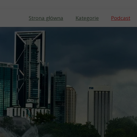
Strona główna
Kategorie
Podcast
Podróże
To musisz zobaczyć
Kultura
Kulinaria