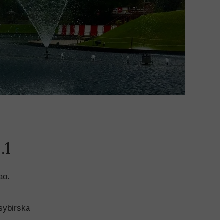
.1
ao.
sybirska