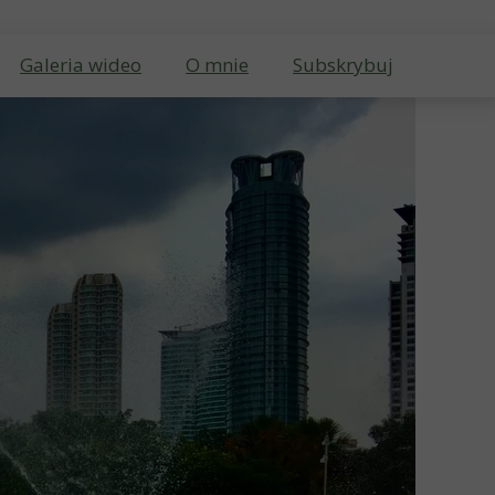
Galeria wideo
O mnie
Subskrybuj
Galeria
Kontakt