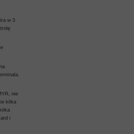
óra w 3
trolę
ie
ona
erminala.
MYR, nie
ie kilka
kilka
ard i