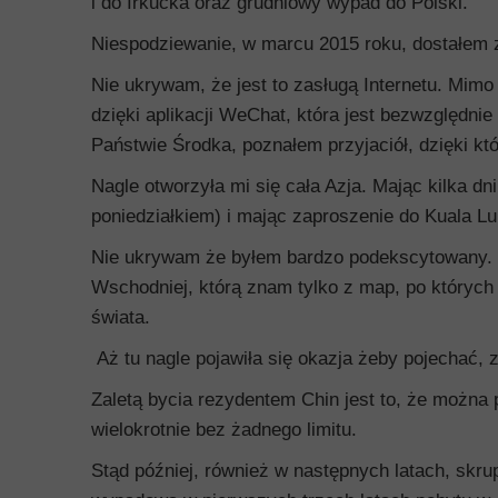
i do Irkucka oraz grudniowy wypad do Polski.
Niespodziewanie, w marcu 2015 roku, dostałem z
Nie ukrywam, że jest to zasługą Internetu. Mimo
dzięki aplikacji WeChat, która jest bezwzględn
Państwie Środka, poznałem przyjaciół, dzięki kt
Nagle otworzyła mi się cała Azja. Mając kilka 
poniedziałkiem) i mając zaproszenie do Kuala 
Nie ukrywam że byłem bardzo podekscytowany. W 
Wschodniej, którą znam tylko z map, po których
świata.
Aż tu nagle pojawiła się okazja żeby pojechać, 
Zaletą bycia rezydentem Chin jest to, że można 
wielokrotnie bez żadnego limitu.
Stąd później, również w następnych latach, skr