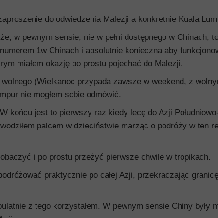
aproszenie do odwiedzenia Malezji a konkretnie Kuala Lum
 że, w pewnym sensie, nie w pełni dostępnego w Chinach, t
ie numerem 1w Chinach i absolutnie konieczna aby funkcjon
órym miałem okazję po prostu pojechać do Malezji.
dni wolnego (Wielkanoc przypada zawsze w weekend, z woln
Lumpur nie mogłem sobie odmówić.
końcu jest to pierwszy raz kiedy lecę do Azji Południowo
 wodziłem palcem w dzieciństwie marząc o podróży w ten re
zobaczyć i po prostu przeżyć pierwsze chwile w tropikach.
podróżować praktycznie po całej Azji, przekraczając granic
upulatnie z tego korzystałem. W pewnym sensie Chiny były 