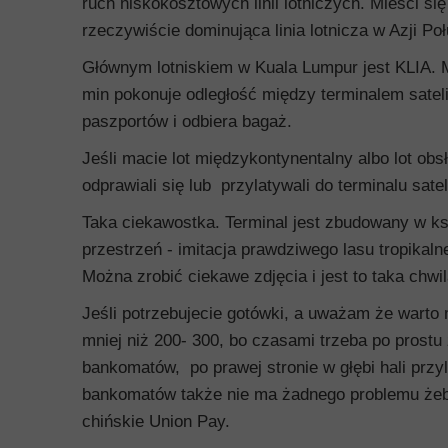
ruch niskokosztowych linii lotniczych. Mieści się 
rzeczywiście dominująca linia lotnicza w Azji P
Głównym lotniskiem w Kuala Lumpur jest KLIA. M
min pokonuje odległość między terminalem satel
paszportów i odbiera bagaż.
Jeśli macie lot międzykontynentalny albo lot ob
odprawiali się lub przylatywali do terminalu sate
Taka ciekawostka. Terminal jest zbudowany w ks
przestrzeń - imitacja prawdziwego lasu tropikal
Można zrobić ciekawe zdjęcia i jest to taka chwi
Jeśli potrzebujecie gotówki, a uważam że warto 
mniej niż 200- 300, bo czasami trzeba po prostu 
bankomatów, po prawej stronie w głębi hali przyl
bankomatów także nie ma żadnego problemu żeby
chińskie Union Pay.