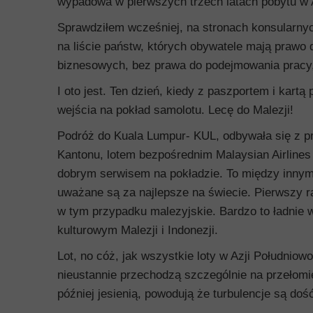
wypadowa w pierwszych trzech latach pobytu w A
Sprawdziłem wcześniej, na stronach konsularnyc
na liście państw, których obywatele mają prawo 
biznesowych, bez prawa do podejmowania pracy,
I oto jest. Ten dzień, kiedy z paszportem i kart
wejścia na pokład samolotu. Lecę do Malezji!
Podróż do Kuala Lumpur- KUL, odbywała się z p
Kantonu, lotem bezpośrednim Malaysian Airlines 
dobrym serwisem na pokładzie. To między innymi
uważane są za najlepsze na świecie. Pierwszy r
w tym przypadku malezyjskie. Bardzo to ładnie w
kulturowym Malezji i Indonezji.
Lot, no cóż, jak wszystkie loty w Azji Południo
nieustannie przechodzą szczególnie na przełomie
później jesienią, powodują że turbulencje są do