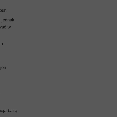
pur.
o jednak
ować w
ym
-
jon
ę
moją bazą