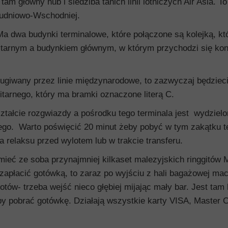
tam główny hub i siedziba tanich linii lotniczych Air Asia. To
ołudniowo-Wschodniej.
a dwa budynki terminalowe, które połączone są kolejką, kt
itarnym a budynkiem głównym, w którym przychodzi się kon
sługiwany przez linie międzynarodowe, to zazwyczaj będziec
litarnego, który ma bramki oznaczone literą C.
ztałcie rozgwiazdy a pośrodku tego terminala jest wydziel
nego. Warto poświęcić 20 minut żeby pobyć w tym zakątku t
la relaksu przed wylotem lub w trakcie transferu.
mieć ze soba przynajmniej kilkaset malezyjskich ringgitów 
zapłacić gotówką, to zaraz po wyjściu z hali bagażowej mac
otów- trzeba wejść nieco głębiej mijając mały bar. Jest tam 
 pobrać gotówkę. Działają wszystkie karty VISA, Master C