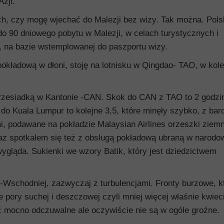
zji.
h, czy mogę wjechać do Malezji bez wizy. Tak można. Pols
do 90 dniowego pobytu w Malezji, w celach turystycznych i
 na bazie wstemplowanej do paszportu wizy.
ą pokładową w dłoni, stoję na lotnisku w Qingdao- TAO, w kol
rzesiadką w Kantonie -CAN. Skok do CAN z TAO to 2 godzi
do Kuala Lumpur to kolejne 3,5, które minęły szybko, z bar
, podawane na pokładzie Malaysian Airlines orzeszki ziem
az spotkałem się też z obsługą pokładową ubraną w narodow
ygląda. Sukienki we wzory Batik, który jest dziedzictwem
wo-Wschodniej, zazwyczaj z turbulencjami. Fronty burzowe, k
 pory suchej i deszczowej czyli mniej więcej właśnie kwiec
ść mocno odczuwalne ale oczywiście nie są w ogóle groźne.