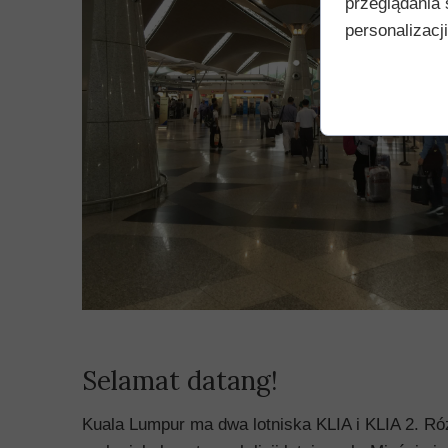
przeglądania 
personalizacji
Selamat datang!
Kuala Lumpur ma dwa lotniska KLIA i KLIA 2. Ró