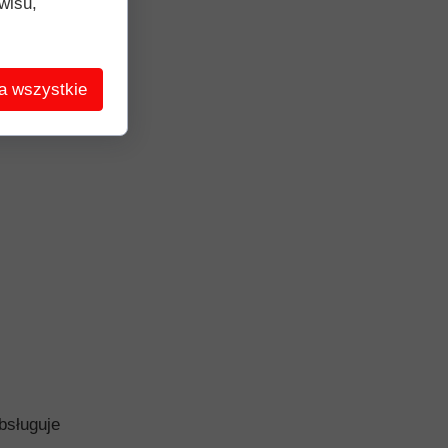
wisu,
a wszystkie
bsługuje