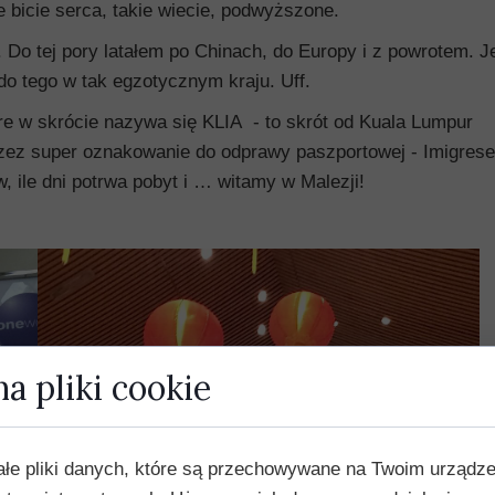
 bicie serca, takie wiecie, podwyższone.
. Do tej pory latałem po Chinach, do Europy i z powrotem. 
 do tego w tak egzotycznym kraju. Uff.
re w skrócie nazywa się KLIA - to skrót od Kuala Lumpur
rzez super oznakowanie do odprawy paszportowej - Imigrese
, ile dni potrwa pobyt i … witamy w Malezji!
a pliki cookie
ałe pliki danych, które są przechowywane na Twoim urządz