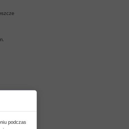
Jeszcze
n.
eniu podczas