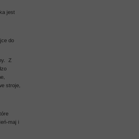
ka jest
ejce do
ny. Z
dzo
ne,
e stroje,
tóre
ień-maj i