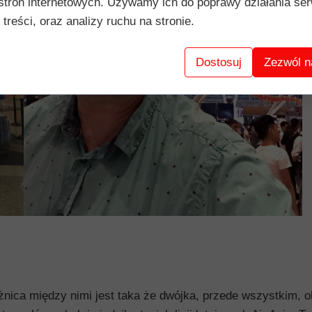
stron internetowych. Używamy ich do poprawy działania ser
 treści, oraz analizy ruchu na stronie.
Dostosuj
Zezwól n
żnica między nimi jest taka że dwójka, przede wszystkim, o