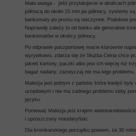
Mała uwaga - jeśli przylatujecie w okolicach pó
północą do około 15 min po północy, systemy s
bankomaty po prostu są nieczynne. Podobnie jest
Naprawdę zależy to od banku ale generalnie trze
bankomatów w okolicy północy.
Po odprawie paszportowej macie klarownie napis
wyrywkowo, zdarza się że Służba Celna chce p
jakieś kartony, paczki albo jest ich więcej niż t
bagaż nadany, zazwyczaj nie ma tego problemu.
Malezja jest jednym z państw, które kiedyś były 
urzędowym i nie ma żadnego problemu żeby por
języku.
Ponieważ Malezja jest krajem wielonarodowości
i uproszczony mandaryński.
Dla kronikarskiego porządku powiem, że 30 mil