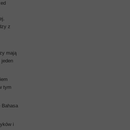
zed
ej.
dzy z
rzy mają
i jeden
kiem
w tym
e Bahasa
zyków i