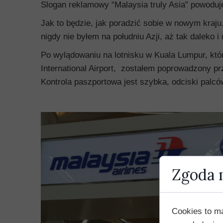
Slogan reklamowy “Malaysia truly Asia” powoduje
Jak to będzie, jak poradzić sobie w nowym kraju
nigdy nie byłem na południu Azji, aż tak daleko i
Po wylądowaniu na lotnisku w Kuala Lumpur, któ
International Airport, zostałem poprowadzony p
Kontrola paszportowa jest szybka, odciski palców
Zgoda n
Cookies to m