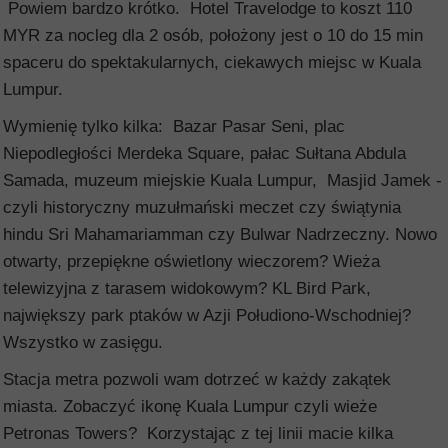
Powiem bardzo krótko. Hotel Travelodge to koszt 110
MYR za nocleg dla 2 osób, położony jest o 10 do 15 min
spaceru do spektakularnych, ciekawych miejsc w Kuala
Lumpur.
Wymienię tylko kilka: Bazar Pasar Seni, plac
Niepodległości Merdeka Square, pałac Sułtana Abdula
Samada, muzeum miejskie Kuala Lumpur, Masjid Jamek -
czyli historyczny muzułmański meczet czy świątynia
hindu Sri Mahamariamman czy Bulwar Nadrzeczny. Nowo
otwarty, przepiękne oświetlony wieczorem? Wieża
telewizyjna z tarasem widokowym? KL Bird Park,
największy park ptaków w Azji Połudiono-Wschodniej?
Wszystko w zasięgu.
Stacja metra pozwoli wam dotrzeć w każdy zakątek
miasta. Zobaczyć ikonę Kuala Lumpur czyli wieże
Petronas Towers? Korzystając z tej linii macie kilka