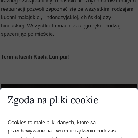
każdego zakątka ulicy, mnóstwo ulicznych barów i małych
restauracji pozwoli zapoznać się ze wszystkimi rodzajami
kuchni malajskiej, indonezyjskiej, chińskiej czy
hinduskiej. Wszystko to macie zasięgu ręki chodząc i
spacerując po mieście.
Terima kasih Kuala Lumpur!
Zgoda na pliki cookie
Cookies to małe pliki danych, które są
przechowywane na Twoim urządzeniu podczas