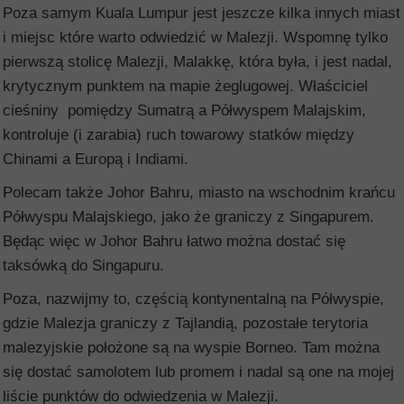
Poza samym Kuala Lumpur jest jeszcze kilka innych miast
i miejsc które warto odwiedzić w Malezji. Wspomnę tylko
pierwszą stolicę Malezji, Malakkę, która była, i jest nadal,
krytycznym punktem na mapie żeglugowej. Właściciel
cieśniny pomiędzy Sumatrą a Półwyspem Malajskim,
kontroluje (i zarabia) ruch towarowy statków między
Chinami a Europą i Indiami.
Polecam także Johor Bahru, miasto na wschodnim krańcu
Półwyspu Malajskiego, jako że graniczy z Singapurem.
Będąc więc w Johor Bahru łatwo można dostać się
taksówką do Singapuru.
Poza, nazwijmy to, częścią kontynentalną na Półwyspie,
gdzie Malezja graniczy z Tajlandią, pozostałe terytoria
malezyjskie położone są na wyspie Borneo. Tam można
się dostać samolotem lub promem i nadal są one na mojej
liście punktów do odwiedzenia w Malezji.