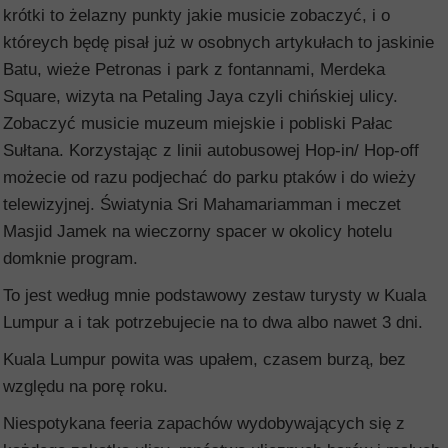
krótki to żelazny punkty jakie musicie zobaczyć, i o
któreych będę pisał już w osobnych artykułach to jaskinie
Batu, wieże Petronas i park z fontannami, Merdeka
Square, wizyta na Petaling Jaya czyli chińskiej ulicy.
Zobaczyć musicie muzeum miejskie i pobliski Pałac
Sułtana. Korzystając z linii autobusowej Hop-in/ Hop-off
możecie od razu podjechać do parku ptaków i do wieży
telewizyjnej. Światynia Sri Mahamariamman i meczet
Masjid Jamek na wieczorny spacer w okolicy hotelu
domknie program.
To jest według mnie podstawowy zestaw turysty w Kuala
Lumpur a i tak potrzebujecie na to dwa albo nawet 3 dni.
Kuala Lumpur powita was upałem, czasem burzą, bez
względu na porę roku.
Niespotykana feeria zapachów wydobywających się z