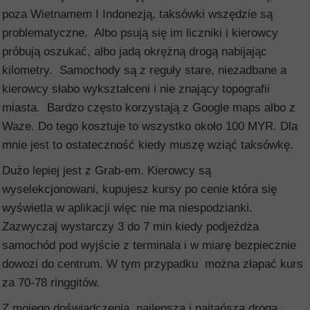
poza Wietnamem I Indonezją, taksówki wszędzie są
problematyczne. Albo psują się im liczniki i kierowcy
próbują oszukać, albo jadą okrężną drogą nabijając
kilometry. Samochody są z reguły stare, niezadbane a
kierowcy słabo wykształceni i nie znający topografii
miasta. Bardzo często korzystają z Google maps albo z
Waze. Do tego kosztuje to wszystko około 100 MYR. Dla
mnie jest to ostateczność kiedy muszę wziąć taksówkę.
Dużo lepiej jest z Grab-em. Kierowcy są
wyselekcjonowani, kupujesz kursy po cenie która się
wyświetla w aplikacji więc nie ma niespodzianki.
Zazwyczaj wystarczy 3 do 7 min kiedy podjeżdża
samochód pod wyjście z terminala i w miarę bezpiecznie
dowozi do centrum. W tym przypadku można złapać kurs
za 70-78 ringgitów.
Z mojego doświadczenia, najlepszą i najtańszą drogą